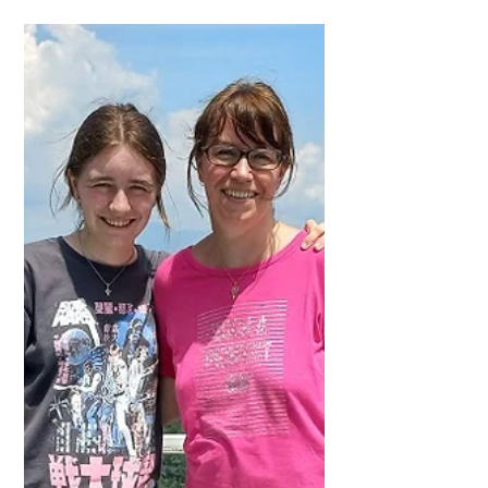
Warum es nützlich ist, ein
bisschen Indonesisch zu
können: unsere
Erfahrungen auf Lombok
Von Stephie Als wir vor sechs Jahren das
erste Mal nach Bali geflogen sind, kamen
wir größtenteils gut mit Englisch klar.
Wir erfuhren,...