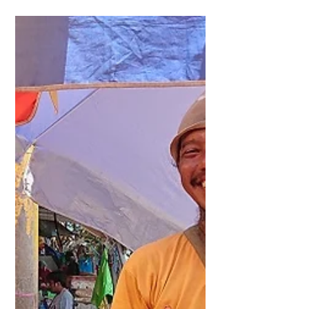
Dream Cafe auf Lombok:
jetzt mit Tourempfehlung
im Norden
Von Stephie Als wir am Anfang unseres
langen Aufenthalts auf Lombok zum
ersten Mal am Pantai Impos im Norden
ankommen, fühlt es sich an,...