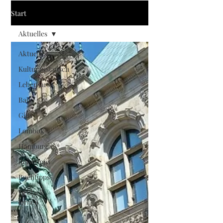
Start
Aktuelles
Aktuelles
Kulturaustausch
Lebensart
Bali
Gilis
Lombok
Hamburg
Reisetipps
Buchtipps
Deutsch
lernen