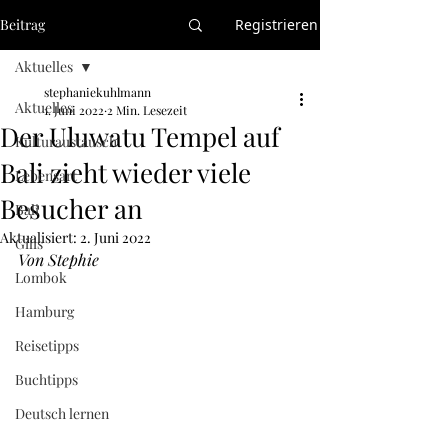
Beitrag
Registrieren
Aktuelles
stephaniekuhlmann
Aktuelles
1. Juni 2022
2 Min. Lesezeit
Der Uluwatu Tempel auf
Kulturaustausch
Bali zieht wieder viele
Lebensart
Besucher an
Bali
Aktualisiert:
2. Juni 2022
Gilis
Von Stephie
Lombok
Hamburg
Reisetipps
Buchtipps
Deutsch lernen