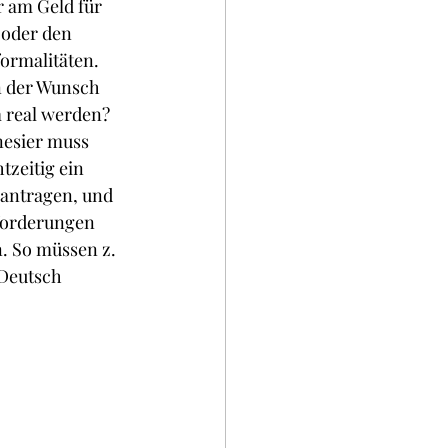
 am Geld für 
 oder den 
ormalitäten. 
 der Wunsch 
 real werden? 
nesier muss 
zeitig ein 
antragen, und 
forderungen 
. So müssen z. 
 Deutsch 