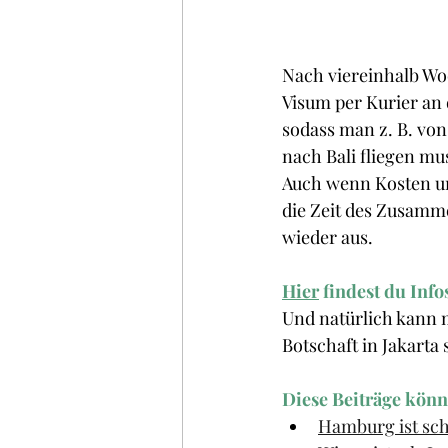
Nach viereinhalb Wo
Visum per Kurier an 
sodass man z. B. vo
nach Bali fliegen mu
Auch wenn Kosten un
die Zeit des Zusamme
wieder aus.
Hier
findest du Info
Und natürlich kann m
Botschaft in Jakarta s
Diese Beiträge könn
Hamburg ist sch