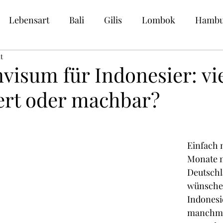
Lebensart
Bali
Gilis
Lombok
Hambu
t
en
visum für Indonesier: vie
ert oder machbar?
Einfach m
Monate 
Deutschl
wünschen
Indonesi
manchmal