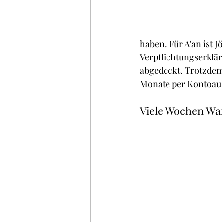
haben. Für A'an ist 
Verpflichtungserklär
abgedeckt. Trotzdem 
Monate per Kontoau
Viele Wochen War