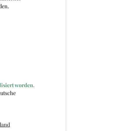
den.
isiert worden. 
utsche 
hland