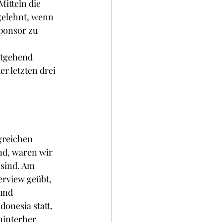
itteln die 
elehnt, wenn 
Sponsor zu 
stgehend 
r letzten drei 
greichen 
nd, waren wir 
 sind. Am 
rview geübt, 
und 
onesia statt, 
hinterher 