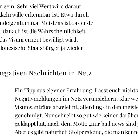
 sein. Sehr viel Wert wird darauf 
kkehrwille erkennbar ist. Etwa durch 
ndeigentum u.a. Meistens ist das erste 
 danach ist die Wahrscheinlichkeit 
das Visum erneut bewilligt wird, 
ndonesische Staatsbürger ja wieder 
negativen Nachrichten im Netz
Ein Tipp aus eigener Erfahrung: Lasst euch nicht 
Negativmeldungen im Netz verunsichern. Klar we
Visumsanträge abgelehnt, allerdings in den meiste
genehmigt. Nur schreibt so gut wie keiner darüber,
geklappt hat, nach dem Motto „nur bad news sind 
Aber es gibt natürlich Stolpersteine, die man kenn