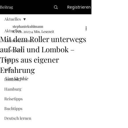
Beitrag
Registrieren
Aktuelles
stephaniekuhlmann
Aktuelles
8. Feb. 2023
4 Min. Lesezeit
Mit dem Roller unterwegs
Kulturaustausch
auf Bali und Lombok –
Lebensart
Tipps aus eigener
Bali
Erfahrung
Gilis
Von Stephie
Lombok
Hamburg
Reisetipps
Buchtipps
Deutsch lernen