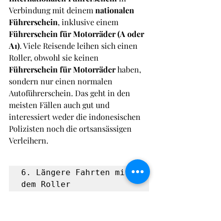
Verbindung mit deinem 
nationalen 
Führerschein
, inklusive einem 
Führerschein für Motorräder (A oder 
A1)
. Viele Reisende leihen sich einen 
Roller, obwohl sie keinen 
Führerschein für Motorräder 
haben, 
sondern nur einen normalen 
Autoführerschein. Das geht in den 
meisten Fällen auch gut und 
interessiert weder die indonesischen 
Polizisten noch die ortsansässigen 
Verleihern.
6. Längere Fahrten mit 
dem Roller