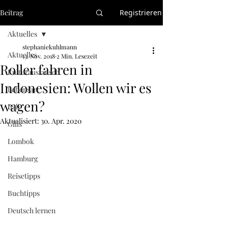
Beitrag
Registrieren
Aktuelles
stephaniekuhlmann
Aktuelles
13. Nov. 2018
2 Min. Lesezeit
Roller fahren in
Kulturaustausch
Indonesien: Wollen wir es
Lebensart
wagen?
Bali
Aktualisiert:
30. Apr. 2020
Gilis
Lombok
Hamburg
Reisetipps
Buchtipps
Deutsch lernen