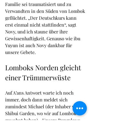
Familie sei traumatisiert und zu 
Verwandten in den Süden von Lombok 
geflüchtet. „Der Deutschkurs kann 
erst einmal nicht stattfinden“, sagt 
Novy, und ich staune über ihre 
Gewissenhaftigkeit. Genauso wie ibu 
Yuyun ist auch Novy dankbar für 
unsere Gebete.
Lomboks Norden gleicht 
einer Trümmerwüste
Auf A’ans Antwort warte ich noch 
immer, doch dann meldet sich 
zumindest Michael (der Inhaber von 
Shibui Garden, wo wir auf Lombok 
gewohnt haben). „Unsere Bungalows 
sind ok, da sie flexibel gebaut sind, 