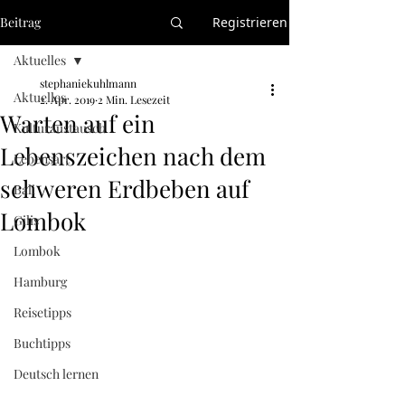
Beitrag
Registrieren
Aktuelles
stephaniekuhlmann
Aktuelles
2. Apr. 2019
2 Min. Lesezeit
Warten auf ein
Kulturaustausch
Lebenszeichen nach dem
Lebensart
schweren Erdbeben auf
Bali
Lombok
Gilis
Lombok
Hamburg
Reisetipps
Buchtipps
Deutsch lernen