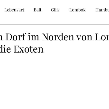
Lebensart
Bali
Gilis
Lombok
Hambu
en
m Dorf im Norden von L
die Exoten