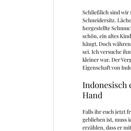
Schließlich sind wir
Schneidersitz. Läche
hergestellte Schmuck
schön, ein altes Kin
hängt. Doch während 
sei. Ich versuche i
kleiner war. Der Verg
Eigenschaft von Ind
Indonesisch 
Hand
Falls ihr euch jetzt 
geblieben ist, muss i
erzählen, dass er m