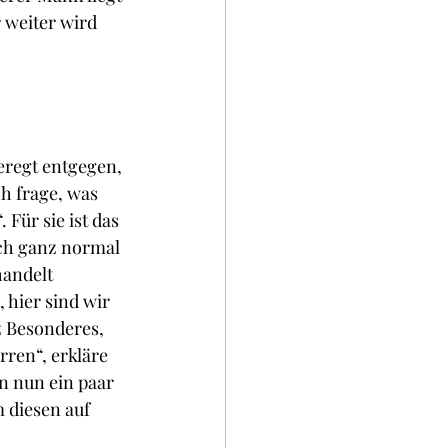
 weiter wird 
eregt entgegen, 
h frage, was 
 Für sie ist das 
ch ganz normal 
andelt 
 hier sind wir 
z Besonderes, 
rren“, erkläre 
n nun ein paar 
 diesen auf 