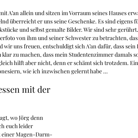
 mit A’an allein und sitzen im Vorraum seines Hauses erw
lnd überreicht er uns seine Geschenke. Es sind eigens fü
stücke und selbst gemalte Bilder. Wir sind sehr gerührt. 
derfoto von ihm und seiner Schwester zu betrachten, das
wir uns freuen, entschuldigt sich A’an dafür, dass sein 
hm klar zu machen, dass mein Studentenzimmer damals s
leich hilft aber nicht, denn er schämt sich trotzdem. Ein
onesiern, wie ich inzwischen gelernt habe …
essen mit der 
fragt, wo Jörg denn 
ch euch leider 
it einer Magen-Darm-