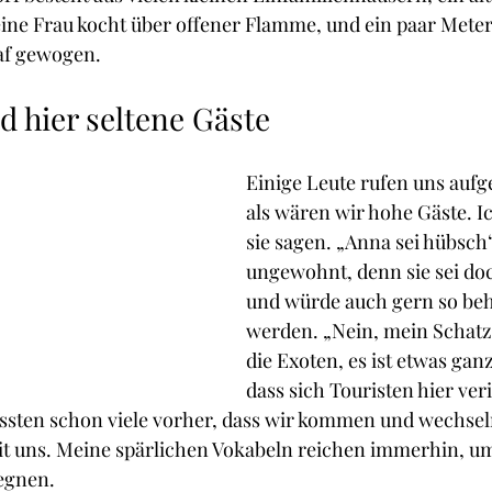
ine Frau kocht über offener Flamme, und ein paar Meter
laf gewogen.
d hier seltene Gäste
Einige Leute rufen uns aufg
als wären wir hohe Gäste. Ic
sie sagen. „Anna sei hübsch“.
ungewohnt, denn sie sei do
und würde auch gern so beh
werden. „Nein, mein Schatz,
die Exoten, es ist etwas gan
dass sich Touristen hier veri
ussten schon viele vorher, dass wir kommen und wechsel
it uns. Meine spärlichen Vokabeln reichen immerhin, um
egnen.