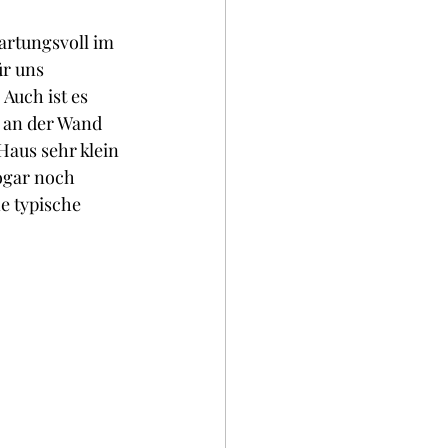
artungsvoll im 
r uns 
Auch ist es 
 an der Wand 
Haus sehr klein 
ogar noch 
e typische 