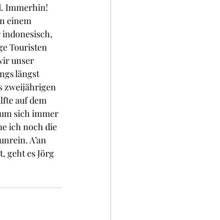
d. Immerhin! 
in einem 
 indonesisch, 
ge Touristen 
ir unser 
ngs längst 
s zweijährigen 
lfte auf dem 
 um sich immer 
 ich noch die 
unrein. A’an 
, geht es Jörg 