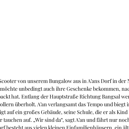
Scooter von unserem Bungalow aus in A’ans Dorf in der 
 möchte unbedingt auch ihre Geschenke bekommen, na
ackt hat. Entlang der Hauptstraße Richtung Bangsal we
llern überholt. A’an verlangsamt das Tempo und biegt i
gt auf ein großes Gebäude, seine Schule, die er als Kind 
 tauchen auf. „Wir sind da“, sagt A’an und fährt nur noc
rf besteht aus vielen kleinen Einfamilienhäusern, ein ält