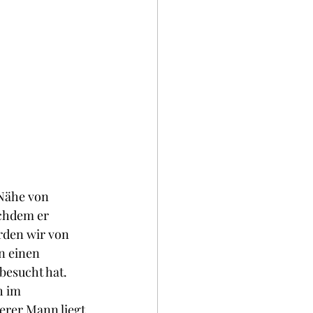
Nähe von 
chdem er 
rden wir von 
n einen 
besucht hat. 
h im 
erer Mann liegt 