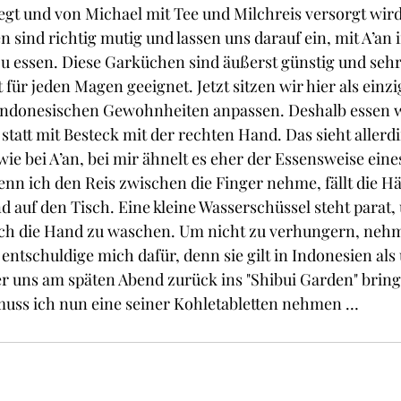
iegt und von Michael mit Tee und Milchreis versorgt wir
 sind richtig mutig und lassen uns darauf ein, mit A’an 
u essen. Diese Garküchen sind äußerst günstig und sehr
 für jeden Magen geeignet. Jetzt sitzen wir hier als einzi
indonesischen Gewohnheiten anpassen. Deshalb essen w
statt mit Besteck mit der rechten Hand. Das sieht allerdi
wie bei A’an, bei mir ähnelt es eher der Essensweise eine
enn ich den Reis zwischen die Finger nehme, fällt die Hä
auf den Tisch. Eine kleine Wasserschüssel steht parat,
h die Hand zu waschen. Um nicht zu verhungern, nehme
entschuldige mich dafür, denn sie gilt in Indonesien als 
 er uns am späten Abend zurück ins "Shibui Garden" bringt
 muss ich nun eine seiner Kohletabletten nehmen …