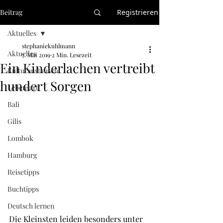
Beitrag
Registrieren
Aktuelles
stephaniekuhlmann
Aktuelles
7. Mai 2019
2 Min. Lesezeit
Ein Kinderlachen vertreibt
Kulturaustausch
hundert Sorgen
Lebensart
Bali
Gilis
Lombok
Hamburg
Reisetipps
Buchtipps
Deutsch lernen
Die Kleinsten leiden besonders unter 