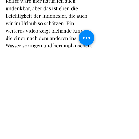
Roller wäre hier natürlich auch 
undenkbar, aber das ist eben die 
Leichtigkeit der Indonesier, die auch 
wir im Urlaub so schätzen. Ein 
weiteres Video zeigt lachende Kinder, 
die einer nach dem anderen ins 
Wasser springen und herumplanschen. 
Das tut richtig gut zu sehen, nach all 
dem, was passiert ist. Und noch dazu 
hat sich A’an als Babysitter für das Au 
Pair-Jahr in unserer Familie schon 
längst qualifiziert.
Es ist spannend, A’ans Deutschunterricht 
zu verfolgen, und manchmal wäre man 
am liebsten mit in der Klasse – 
zumindest als kleines Mäuschen, mehr 
dazu in unserem nächsten Beitrag …
Lombok