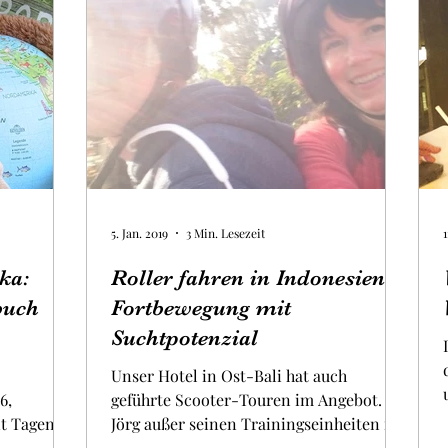
5. Jan. 2019
3 Min. Lesezeit
1
ka:
Roller fahren in Indonesien:
buch
Fortbewegung mit
Suchtpotenzial
Unser Hotel in Ost-Bali hat auch
6,
geführte Scooter-Touren im Angebot. Da
t Tagen
Jörg außer seinen Trainingseinheiten in
p von...
Hamburg noch nie selbst...