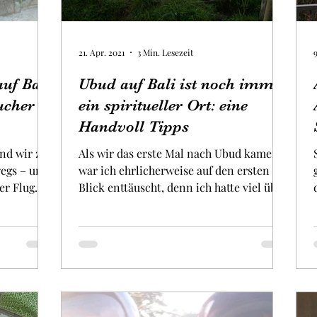
21. Apr. 2021
3 Min. Lesezeit
uf Bali
Ubud auf Bali ist noch immer
ucher
ein spiritueller Ort: eine
Handvoll Tipps
nd wir zu
Als wir das erste Mal nach Ubud kamen,
wegs – und
war ich ehrlicherweise auf den ersten
er Flug
Blick enttäuscht, denn ich hatte viel über
diesen...