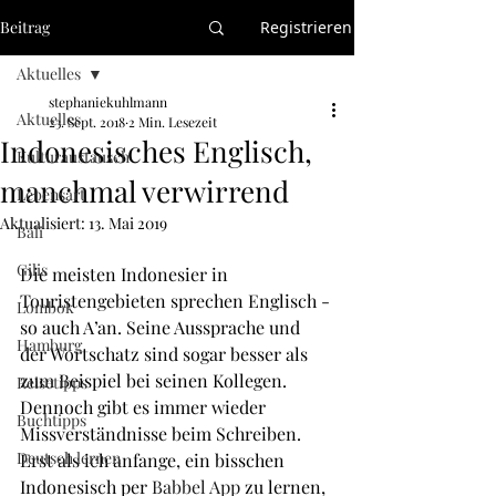
Beitrag
Registrieren
Aktuelles
stephaniekuhlmann
Aktuelles
23. Sept. 2018
2 Min. Lesezeit
Indonesisches Englisch,
Kulturaustausch
manchmal verwirrend
Lebensart
Aktualisiert:
13. Mai 2019
Bali
Gilis
Die meisten Indonesier in 
Touristengebieten sprechen Englisch - 
Lombok
so auch A’an. Seine Aussprache und 
Hamburg
der Wortschatz sind sogar besser als 
zum Beispiel bei seinen Kollegen. 
Reisetipps
Dennoch gibt es immer wieder 
Buchtipps
Missverständnisse beim Schreiben. 
Deutsch lernen
Erst als ich anfange, ein bisschen 
Indonesisch per 
Babbel App
 zu lernen, 