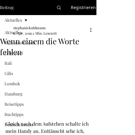
Beitrag
Registrieren
Aktuelles
stephaniekuhlmann
Aktuelles
6. Apr. 2019
2 Min. Lesezeit
Wenn einem die Worte
Kulturaustausch
fehlen
Lebensart
Bali
Gilis
Lombok
Hamburg
Reisetipps
Buchtipps
Gleich nach dem Aufstehen schalte ich 
Deutsch lernen
mein Handy an. Enttäuscht sehe ich, 