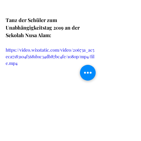
Tanz der Schüler zum 
Unabhängigkeitstag 2019 an der 
Sekolah Nusa Alam:
https://video.wixstatic.com/video/20673a_ac5
eca7183104f5681b1c34db87bc4fe/1080p/mp4/fil
e.mp4
Straßenumzüge in Senggigi: