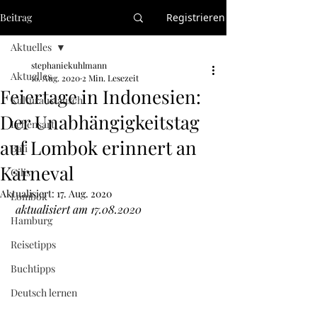
Beitrag
Registrieren
Aktuelles
stephaniekuhlmann
Aktuelles
16. Aug. 2020
2 Min. Lesezeit
Feiertage in Indonesien:
Kulturaustausch
Der Unabhängigkeitstag
Lebensart
auf Lombok erinnert an
Bali
Karneval
Gilis
Aktualisiert:
17. Aug. 2020
Lombok
aktualisiert am 17.08.2020
Hamburg
Reisetipps
Buchtipps
Deutsch lernen