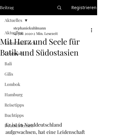
Beitrag
Registrieren
Aktuelles
stephaniekuhlmann
Aktuelles
14. Juli 2020
2 Min. Lesezeit
Mit Herz und Seele für
Kulturaustausch
Batik und Südostasien
Lebensart
Bali
Gilis
Lombok
Hamburg
Reisetipps
Buchtipps
Er ist in Norddeutschland 
Deutsch lernen
aufgewachsen, hat eine Leidenschaft 