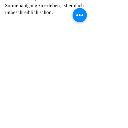
Sonnenaufgang zu erleben, ist einfach 
unbeschreiblich schön.
Anna und ich (Stephie) mögen unsere 
Armbänder von MYSoul Batik sehr, 
weil sie etwas ganz Besonderes sind. 
Worauf können wir uns als Nächstes 
freuen?
Ich denke derzeit darüber nach, das 
Angebot um Fußbändchen aus 
Batikstoff zu erweitern und zudem die 