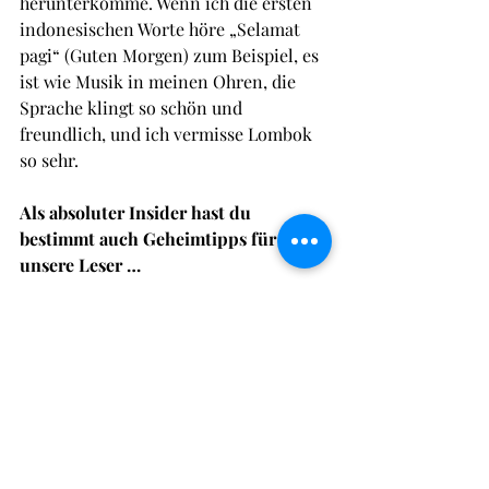
herunterkomme. Wenn ich die ersten 
indonesischen Worte höre „Selamat 
pagi“ (Guten Morgen) zum Beispiel, es 
ist wie Musik in meinen Ohren, die 
Sprache klingt so schön und 
freundlich, und ich vermisse Lombok 
so sehr.
Als absoluter Insider hast du 
bestimmt auch Geheimtipps für 
unsere Leser …
Unentdeckte Ecken gibt es ja leider 
nicht mehr, aber die Secret Gilis mit 
Gili Asahan, Gili Layar und Gili Nanggu 
bleiben für mich traumhaft schön und 
sind für ein paar Tage ideal, um 
wirklich Ruhe zu haben. Der Süden 
Lomboks hat die schönsten Strände, 