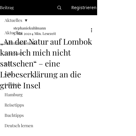
Beitrag
Registrieren
Aktuelles
stephaniekuhlmann
Aktuelles
5. Mai 2021
4 Min. Lesezeit
„An der Natur auf Lombok
Kulturaustausch
kann ich mich nicht
Lebensart
sattsehen“ – eine
Bali
Liebeserklärung an die
Gilis
grüne Insel
Lombok
Hamburg
Reisetipps
Buchtipps
Deutsch lernen