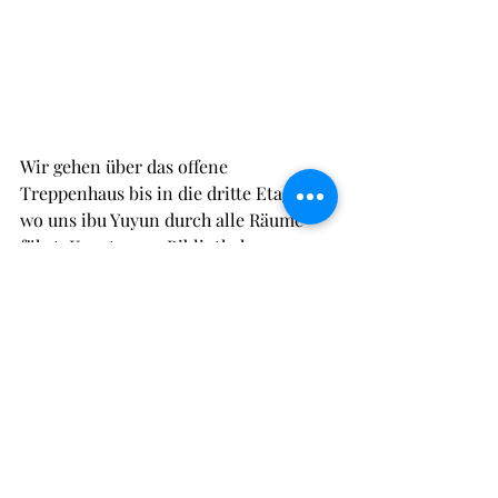
Wir gehen über das offene 
Treppenhaus bis in die dritte Etage, 
wo uns ibu Yuyun durch alle Räume 
führt: Kunstraum, Bibliothek, 
Musikraum... Und schließlich zeigt sie 
uns sogar Annas künftigen 
Klassenraum. „Hier kannst du dir 
schon mal einen Platz aussuchen“, sagt 
sie lachend und Anna nimmt sie beim 
Wort. Wir alle sind begeistert von dem 
modernen Gebäude und dem 
herzlichen Empfang. „Kann ich nicht 
jetzt schon hier zur Schule gehen?“, 