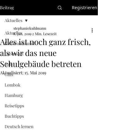
Beitrag
Registrieren
Aktuelles
stephaniekuhlmann
Aktuelles
8. Jan. 2019
2 Min. Lesezeit
Alles ist noch ganz frisch,
Kulturaustausch
als wir das neue
Lebensart
Schulgebäude betreten
Bali
Aktualisiert:
15. Mai 2019
Gilis
Lombok
Hamburg
Reisetipps
Buchtipps
Deutsch lernen